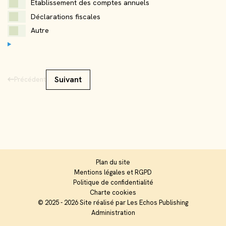
Établissement des comptes annuels
Stabilisation
De 500 000 à 1 Millions €
Professions agricoles
25 à 49 salariés
Déclarations fiscales
Déclin
De 1 M à 2 Millions €
Autre
50 et plus
Autre
Transmission
2 Millions € et plus
Suivant
Précédent
Plan du site
Mentions légales et RGPD
Politique de confidentialité
Charte cookies
© 2025 - 2026 Site réalisé par Les Echos Publishing
Administration