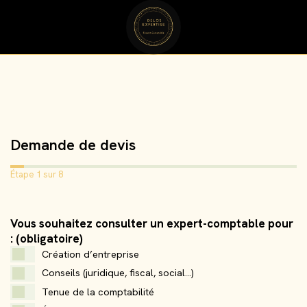
Demande de devis
Étape 1 sur 8
Vous souhaitez consulter un expert-comptable pour
: (obligatoire)
TPE / Entrepreneurs
Aucun salarié
Oui
Création d’entreprise
Création
Moins de 100 000 €
PME / ETI
1 à 5 salariés
Non
Conseils (juridique, fiscal, social...)
Lancement
De 100 000 à 250 000 €
Professions libérales
6 à 9 salariés
Tenue de la comptabilité
Développement
De 250 000 à 500 000 €
Associations
10 à 24 salariés