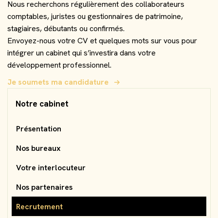
Nous recherchons régulièrement des collaborateurs
comptables, juristes ou gestionnaires de patrimoine,
FAQ
Particuliers
stagiaires, débutants ou confirmés.
Envoyez-nous votre CV et quelques mots sur vous pour
Pilotage d'entreprise
intégrer un cabinet qui s’investira dans votre
Investisseurs immobiliers
développement professionnel.
Je soumets ma candidature
Facturation Électronique
Notre cabinet
Présentation
Nos bureaux
Votre interlocuteur
Nos partenaires
Recrutement