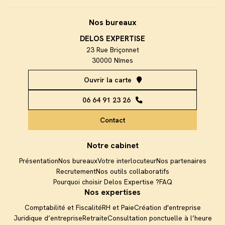
Nos bureaux
DELOS EXPERTISE
23 Rue Briçonnet
30000 Nîmes
Ouvrir la carte
06 64 91 23 26
Contact
Notre cabinet
Présentation
Nos bureaux
Votre interlocuteur
Nos partenaires
Recrutement
Nos outils collaboratifs
Être rappelé
Pourquoi choisir Delos Expertise ?
FAQ
Nos expertises
Prendre RDV
Comptabilité et Fiscalité
RH et Paie
Création d'entreprise
Juridique d’entreprise
Retraite
Consultation ponctuelle à l’heure